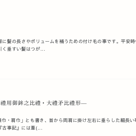
際に髪の長さやボリュームを補うための付け毛の事です。平安時
く垂すい髪はつが...
大禮用御鉾之比禮・大禮矛比禮形―
「領巾・肩巾」とも書き、首から両肩に掛け左右に垂らした細長い
事記』には葦(...