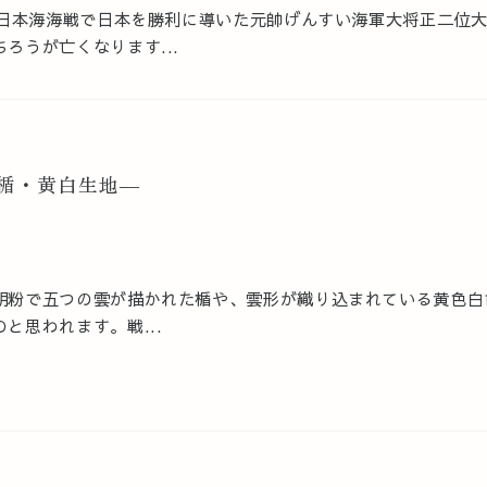
の日本海海戦で日本を勝利に導いた元帥げんすい海軍大将正二位
ろうが亡くなります...
楯・黄白生地―
胡粉で五つの雲が描かれた楯や、雲形が織り込まれている黄色白
と思われます。戦...