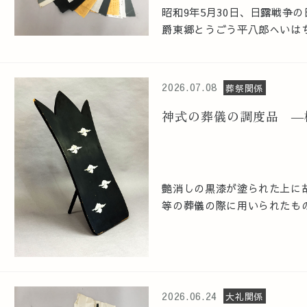
昭和9年5月30日、日露戦争
爵東郷とうごう平八郎へいはち
2026.07.08
葬祭関係
神式の葬儀の調度品 ―
艶消しの黒漆が塗られた上に
等の葬儀の際に用いられたもの
2026.06.24
大礼関係