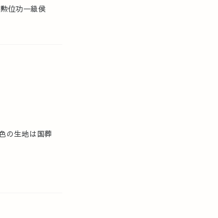
大勲位功一級侯
色の生地は国葬