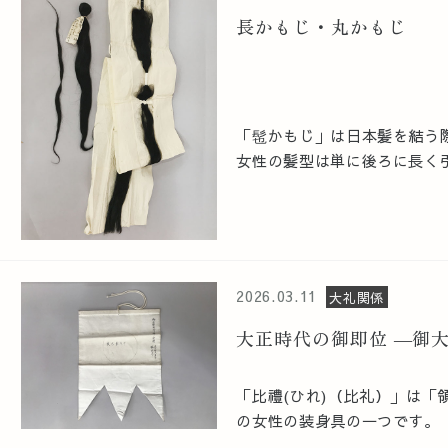
長かもじ・丸かもじ
「髢かもじ」は日本髪を結う
女性の髪型は単に後ろに長く引
2026.03.11
大礼関係
大正時代の御即位 ―御
「比禮(ひれ)（比礼）」は
の女性の装身具の一つです。『古