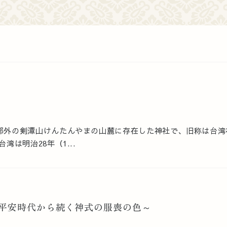
郊外の剣潭山けんたんやまの山麓に存在した神社で、旧称は台湾
湾は明治28年（1...
平安時代から続く神式の服喪の色～