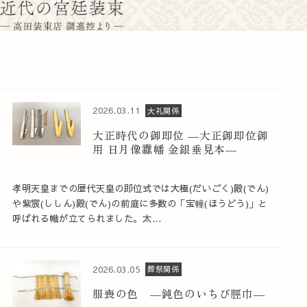
2026.03.11
大礼関係
大正時代の御即位 ―大正御即位御
用 日月像纛幡 金銀垂見本―
孝明天皇までの歴代天皇の即位式では大極(だいごく)殿(でん)
や紫宸(ししん)殿(でん)の前庭に多数の「宝幢(ほうどう)」と
呼ばれる幟が立てられました。太...
2026.03.05
葬祭関係
服喪の色 ―鈍色のいちび脛巾―