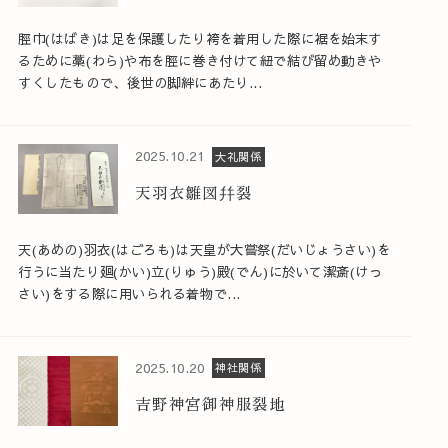
脛巾(はばき)は足を保護したり袴を着用した際に裾を始末す
るために藁(わら)や布を脛に巻き付けて紐で結び留め動きや
すくしたもので、後世の脚絆にあたり...
2025.10.21
大礼関係
天羽衣雛図幷裂
天(あめの)羽衣(はごろも)は天皇が大嘗祭(だいじょうさい)を
行うに当たり廻(かい)立(りゅう)殿(でん)に於いて潔斎(けっ
さい)をする際に用いられる着物で...
2025.10.20
神社関係
吉野神宮御神服裂地