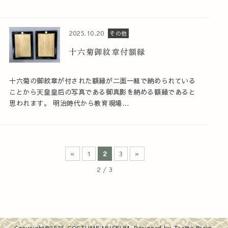
2025.10.20
その他
十六菊御紋章付額縁
十六菊の御紋章が付された額縁が二面一組で納められている
ことから天皇皇后の写真である御真影を納める額縁であると
思われます。 明治時代から教育現場...
«
1
2
3
»
2 / 3